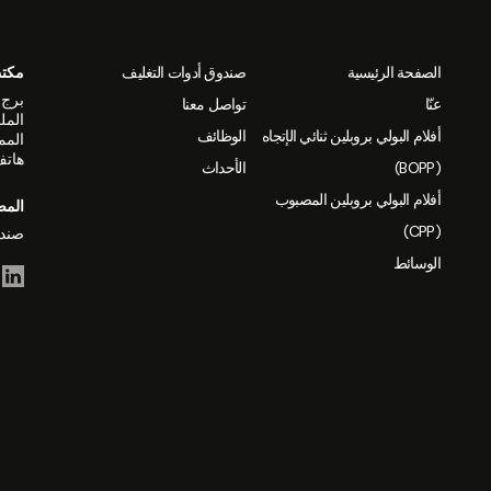
الصفحة الرئيسية
صندوق أدوات التغليف
مكتب
عنّا
تواصل معنا
أفلام البولي بروبلين ثنائي الإتجاه
الوظائف
المم
هاتف: +244
(BOPP)
الأحداث
أفلام البولي بروبلين المصبوب
المص
(CPP)
صندوق بريد 1503 ال
الوسائط