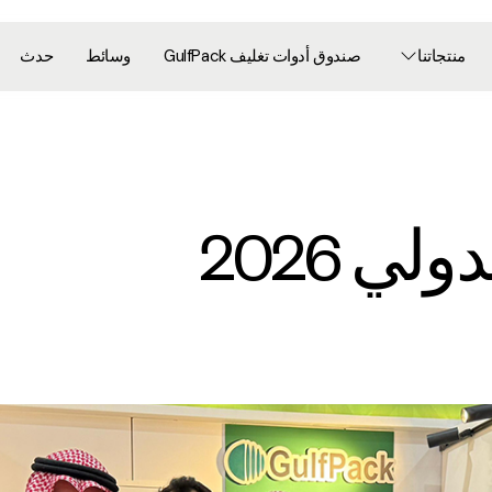
منتجاتنا
صندوق أدوات تغليف GulfPack
وسائط
حدث
ي 2026