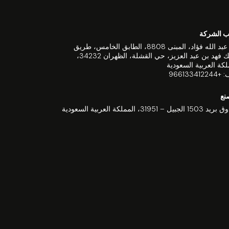
 الشركة
برج عبد الله فؤاد، المبنى 8808، الطابق الخامس، طريق
الملك فهد بن عبد العزيز، حي القشلة، الظهران 34232،
لكة العربية السعودية
966133412
نع
جبيل – 31951، المملكة العربية السعودية