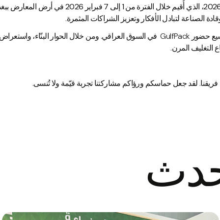
، الذي أُقيم خلال الفترة من
1
إلى 7 فبراير
2026
في
أرض المعارض ببغدا
ادة الصناعة لتبادل الأفكار وتعزيز الشراكات المثمرة.
شكّلت مشاركتنا في المعرض خطوة مهمة نحو توسيع حضور GulfPack في السوق العراقي. ومن خلال الحو
ع التغليف المرن.
ريقنا. لقد جعل حماسكم ورؤاكم مشاركتنا تجربة قيّمة ولا تُنسى.
حدث