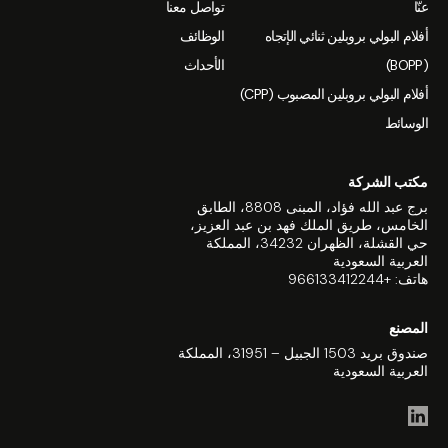
عنّا
تواصل معنا
أفلام البولي بروبلين ثنائي الإتجاه
الوظائف
(BOPP)
الأحداث
أفلام البولي بروبلين المصبوب (CPP)
الوسائط
مكتب الشركة
برج عبد الله فؤاد، المبنى 8808، الطابق
الخامس، طريق الملك فهد بن عبد العزيز،
حي القشلة، الظهران 34232، المملكة
العربية السعودية
هاتف: +966133412244
المصنع
صندوق بريد 1503 الجبيل – 31951، المملكة
العربية السعودية