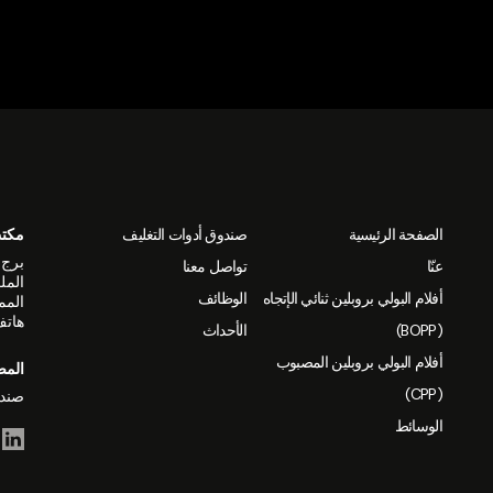
الصفحة الرئيسية
صندوق أدوات التغليف
مكتب
عنّا
تواصل معنا
أفلام البولي بروبلين ثنائي الإتجاه
الوظائف
المم
هاتف: +244
(BOPP)
الأحداث
أفلام البولي بروبلين المصبوب
المص
(CPP)
صندوق بريد 1503 ال
الوسائط