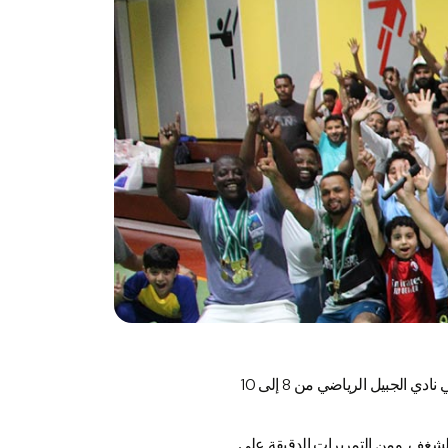
إن العمل الجماعي في GulfPack أكثر من مجرد مبدأ، بل هو أسلوب حياة. وللاحتفال بهذه الروح، استضفنا أسبوعًا رياضيًا مبهجًا في نادي الجبيل الرياضي من 8 إلى 10
لشغف. ومن التمريرات الدقيقة على