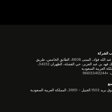
 الشركة
برج عبد الله فؤاد، المبنى 8808، الطابق الخامس، طريق
الملك فهد بن عبد العزيز، حي القشلة، الظهران 34232،
لكة العربية السعودية
966133412
نع
جبيل – 31951، المملكة العربية السعودية