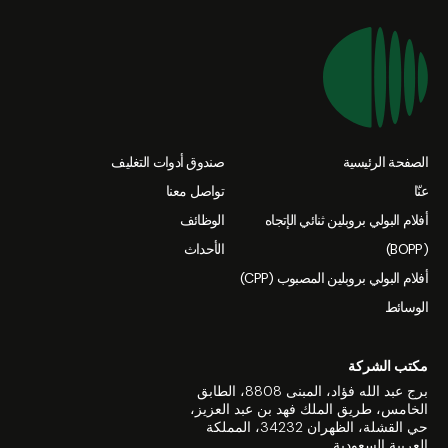
الصفحة الرئيسية
صندوق أدوات التغليف
عنّا
تواصل معنا
أفلام البولي بروبلين ثنائي الإتجاه
الوظائف
(BOPP)
الأحداث
أفلام البولي بروبلين المصبوب (CPP)
الوسائط
مكتب الشركة
برج عبد الله فؤاد، المبنى 8808، الطابق
الخامس، طريق الملك فهد بن عبد العزيز،
حي القشلة، الظهران 34232، المملكة
العربية السعودية