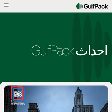
احداث GulfPack