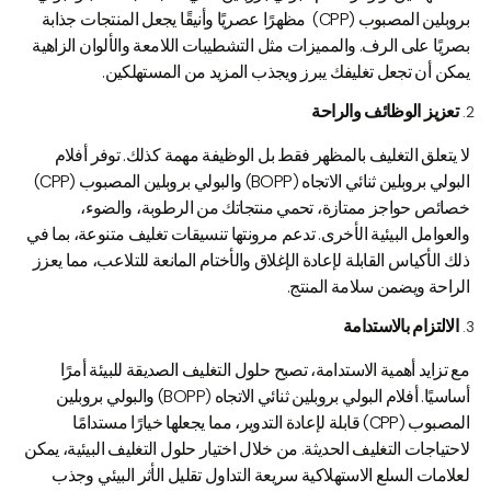
بروبلين المصبوب (CPP) مظهرًا عصريًا وأنيقًا يجعل المنتجات جذابة
بصريًا على الرف. والمميزات مثل التشطيبات اللامعة والألوان الزاهية
يمكن أن تجعل تغليفك يبرز ويجذب المزيد من المستهلكين.
تعزيز الوظائف والراحة
لا يتعلق التغليف بالمظهر فقط بل الوظيفة مهمة كذلك. توفر أفلام
البولي بروبلين ثنائي الاتجاه (BOPP) والبولي بروبلين المصبوب (CPP)
خصائص حواجز ممتازة، تحمي منتجاتك من الرطوبة، والضوء،
والعوامل البيئية الأخرى. تدعم مرونتها تنسيقات تغليف متنوعة، بما في
ذلك الأكياس القابلة لإعادة الإغلاق والأختام المانعة للتلاعب، مما يعزز
الراحة ويضمن سلامة المنتج.
الالتزام بالاستدامة
مع تزايد أهمية الاستدامة، تصبح حلول التغليف الصديقة للبيئة أمرًا
أساسيًا. أفلام البولي بروبلين ثنائي الاتجاه (BOPP) والبولي بروبلين
المصبوب (CPP) قابلة لإعادة التدوير، مما يجعلها خيارًا مستدامًا
لاحتياجات التغليف الحديثة. من خلال اختيار حلول التغليف البيئية، يمكن
لعلامات السلع الاستهلاكية سريعة التداول تقليل الأثر البيئي وجذب