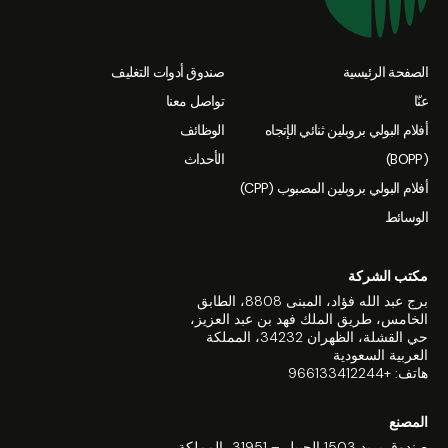
الصفحة الرئيسية
صندوق أدوات التغليف
عنّا
تواصل معنا
أفلام البولي بروبلين ثنائي الإتجاه
الوظائف
(BOPP)
الأحداث
أفلام البولي بروبلين المصبوب (CPP)
الوسائط
مكتب الشركة
برج عبد الله فؤاد، المبنى 8808، الطابق
الخامس، طريق الملك فهد بن عبد العزيز،
حي القشلة، الظهران 34232، المملكة
العربية السعودية
هاتف: +966133412244
المصنع
صندوق بريد 1503 الجبيل – 31951، المملكة