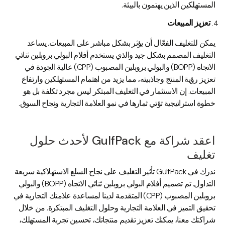
المستهلكين الذين يهتمون بالبيئة.
تعزيز المبيعات
يمكن للتغليف الفعّال أن يؤثر بشكل مباشر على المبيعات. يساعد
التغليف المصمم بشكل جيد والذي يستخدم أفلام البولي بروبلين ثنائي
الاتجاه (BOPP) والبولي بروبلين المصبوب (CPP) عالية الجودة في
تعزيز رؤية المنتج وجاذبيته، مما يزيد من اهتمام المستهلكين وارتفاع
المبيعات. إن الاستثمار في التغليف المبتكر ليس مجرد تكلفة بل هو
خطوة استراتيجية تؤتي ثمارها في نمو العلامة التجارية ونجاح السوق.
اعقد شراكة مع GulfPack لأحدث حلول
تغليف
ندرك في GulfPack تأثير التغليف على نجاح السلع الاستهلاكية سريعة
التداول. تم تصميم أفلام البولي بروبلين ثنائي الاتجاه (BOPP) والبولي
بروبلين المصبوب (CPP) المتقدمة لدينا لمساعدة علامتك التجارية في
تحقيق التميز في العلامة التجارية وحلول التغليف المبتكرة. من خلال
شراكتك معنا، يمكنك تعزيز تقديم منتجاتك، تحسين تجربة المستهلك،