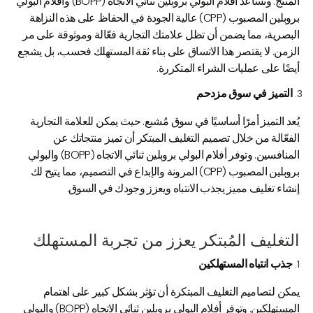
المنتج. وتساعد أفلام البولي بروبلين ثنائي الاتجاه (BOPP) وأفلام البولي
بروبلين المصبوب (CPP) عالية الجودة في الحفاظ على هذه النزاهة
البصرية، مما يضمن أن تظل علامتك التجارية فعّالة وموثوقة على مر
الزمن. لا يقتصر هذا الاتساق على بناء ثقة المستهلك فحسب، بل يشجع
أيضًا على عمليات الشراء المتكررة.
التميز في سوق مزدحم
يُعد التميز أمرًا أساسيًا في سوق مُشبع. حيث يمكن للعلامة التجارية
الفعّالة من خلال تصميم التغليف المبتكر أن تميز منتجاتك عن
المنافسين. وتوفر أفلام البولي بروبلين ثنائي الاتجاه (BOPP) والبولي
بروبلين المصبوب (CPP) المرونة والإبداع في التصميم، مما يتيح لك
إنشاء تغليف مميز يجذب الانتباه ويعزز وجودك في السوق.
التغليف المُبتكر يعزز من تجربة المستهلك
جذب انتباه المستهلكين
يمكن لتصاميم التغليف المبتكرة أن تؤثر بشكل كبير على اهتمام
المستهلكين. وتوفر أفلام البولي بروبلين ثنائي الاتجاه (BOPP) والبولي